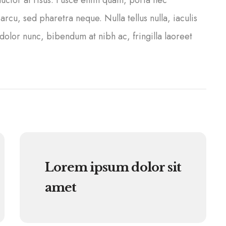
 auctor at risus. Fusce enim quam, porta nec
cu, sed pharetra neque. Nulla tellus nulla, iaculis
dolor nunc, bibendum at nibh ac, fringilla laoreet
Lorem ipsum dolor sit
amet