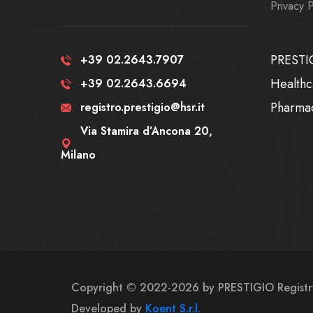
Privacy P
PRESTIG
+39 02.2643.7907
Healthc
+39 02.2643.6694
Pharma
registro.prestigio@hsr.it
Via Stamira d’Ancona 20,
Milano
Copyright ©
2022-2026
by PRESTIGIO Registr
Developed by
Koent S.r.l.