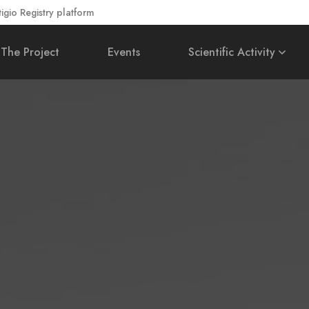
gio Registry platform
The Project
Events
Scientific Activity