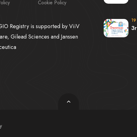
olicy
Cookie Policy
19
IO Registry is supported by ViiV
3
are, Gilead Sciences and Janssen
ceutica
y