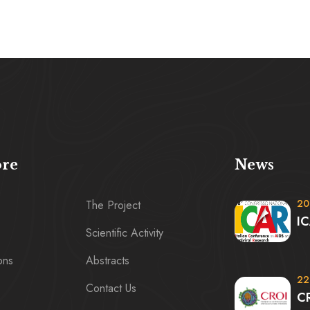
ore
News
20
The Project
IC
Scientific Activity
ons
Abstracts
22
Contact Us
C